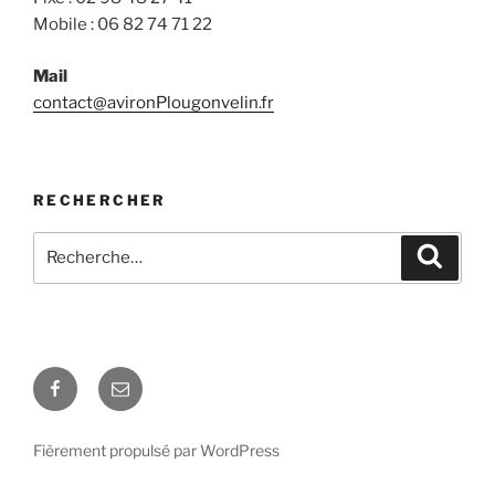
Mobile : 06 82 74 71 22
Mail
contact@avironPlougonvelin.fr
RECHERCHER
Recherche
Recher
pour
:
Facebook
E-
mail
Fièrement propulsé par WordPress