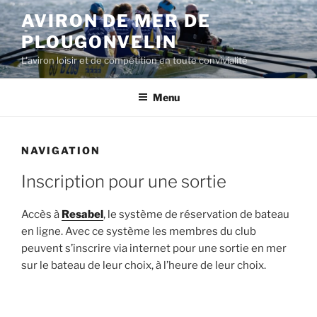
Aller
AVIRON DE MER DE
au
PLOUGONVELIN
contenu
principal
L'aviron loisir et de compétition en toute convivialité
Menu
NAVIGATION
Inscription pour une sortie
Accès à
Resabel
, le système de réservation de bateau
en ligne. Avec ce système les membres du club
peuvent s’inscrire via internet pour une sortie en mer
sur le bateau de leur choix, à l’heure de leur choix.