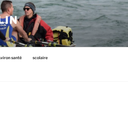
LIN
viron santé
scolaire