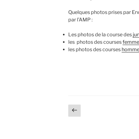
Quelques photos prises par Er
par l’AMP :
Les photos de la course des
ju
les photos des courses
femme
les photos des courses
homme
Pagination
Page
précédente
des
publications