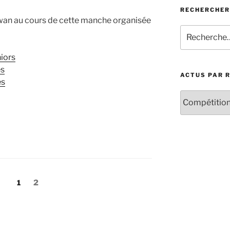
RECHERCHER
wan au cours de cette manche organisée
Recherche
pour
:
niors
s
ACTUS PAR 
s
Actus
par
rubrique
Page
Page
1
2