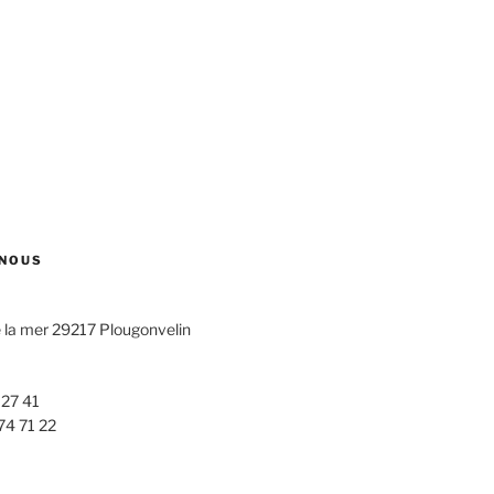
NOUS
 la mer
29217 Plougonvelin
 27 41
74 71 22