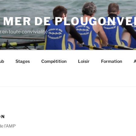
E MER DE PLOUGONVE
n en toute convivialité
ub
Stages
Compétition
Loisir
Formation
A
ON
 de l’AMP