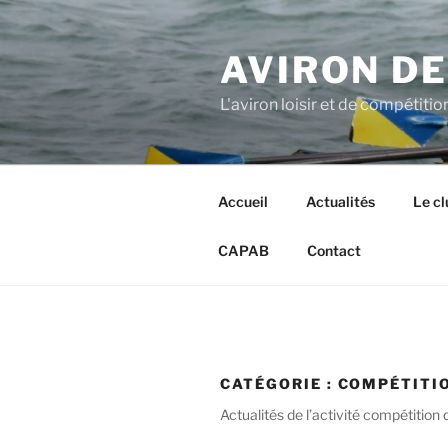
Aller
au
AVIRON D
contenu
principal
L'aviron loisir et de compétitio
Accueil
Actualités
Le cl
CAPAB
Contact
CATÉGORIE :
COMPÉTITI
Actualités de l’activité compétition