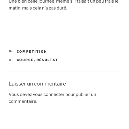
Une bien belle journée, même s’il faisait un peu frais le
matin, mais cela n’a pas duré.
CATÉGORIES
COMPÉTITION
ÉTIQUETTES
COURSE
,
RÉSULTAT
Laisser un commentaire
Vous devez
vous connecter
pour publier un
commentaire.