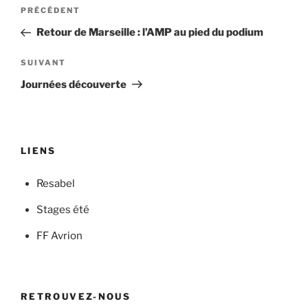
Navigation
Article
PRÉCÉDENT
de
précédent
Retour de Marseille : l’AMP au pied du podium
l’article
Article
SUIVANT
suivant
Journées découverte
LIENS
Resabel
Stages été
FF Avrion
RETROUVEZ-NOUS