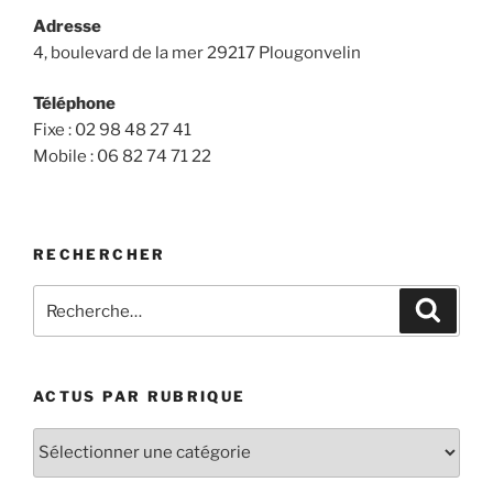
Adresse
4, boulevard de la mer
29217 Plougonvelin
Téléphone
Fixe : 02 98 48 27 41
Mobile : 06 82 74 71 22
RECHERCHER
Recherche
Recher
pour
:
ACTUS PAR RUBRIQUE
Actus
par
rubrique