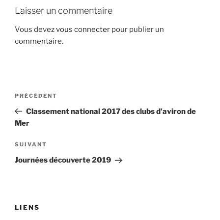
Laisser un commentaire
Vous devez
vous connecter
pour publier un
commentaire.
Navigation
Article
PRÉCÉDENT
de
précédent
Classement national 2017 des clubs d’aviron de
l’article
Mer
Article
SUIVANT
suivant
Journées découverte 2019
LIENS