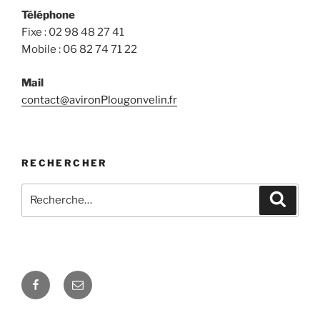
Téléphone
Fixe : 02 98 48 27 41
Mobile : 06 82 74 71 22
Mail
contact@avironPlougonvelin.fr
RECHERCHER
Recherche
Recher
pour
:
Facebook
E-
mail