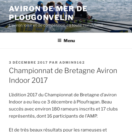
Aller
AVIRON DE MER DE
au
PLOUGONVELIN
contenu
principal
L'aviron loisir et de compétition en toute convivialité
Menu
PUBLIÉ
3 DÉCEMBRE 2017
PAR
ADMIN9162
LE
Championnat de Bretagne Aviron
Indoor 2017
L’édition 2017 du Championnat de Bretagne d’aviron
Indoor a eu lieu ce 3 décembre à Ploufragan. Beau
succès avec environ 180 rameurs inscrits et 17 clubs
représentés, dont 16 participants de l’AMP.
Et de très beaux résultats pour les rameuses et