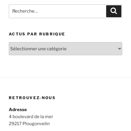
Recherche
Recher
pour
:
ACTUS PAR RUBRIQUE
Actus
par
rubrique
RETROUVEZ-NOUS
Adresse
4 boulevard de la mer
29217 Plougonvelin