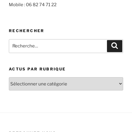
Mobile : 06 82 74 71 22
RECHERCHER
Recherche
Recher
pour
:
ACTUS PAR RUBRIQUE
Actus
par
rubrique