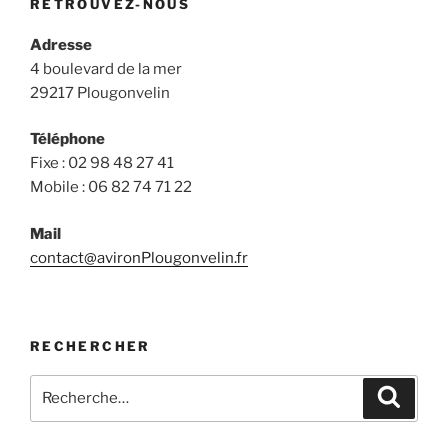
RETROUVEZ-NOUS
Adresse
4 boulevard de la mer
29217 Plougonvelin
Téléphone
Fixe : 02 98 48 27 41
Mobile : 06 82 74 71 22
Mail
contact@avironPlougonvelin.fr
RECHERCHER
Recherche
Recher
pour
: