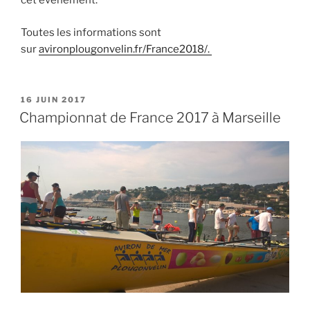
cet événement.
Toutes les informations sont
sur
avironplougonvelin.fr/France2018/.
PUBLIÉ
16 JUIN 2017
LE
Championnat de France 2017 à Marseille