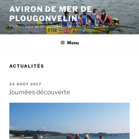
Aller
AVIRON DE MER DE
au
PLOUGONVELIN
contenu
principal
L'aviron loisir et de compétition en toute convivialité
Menu
ACTUALITÉS
PUBLIÉ
24 AOÛT 2017
LE
Journées découverte