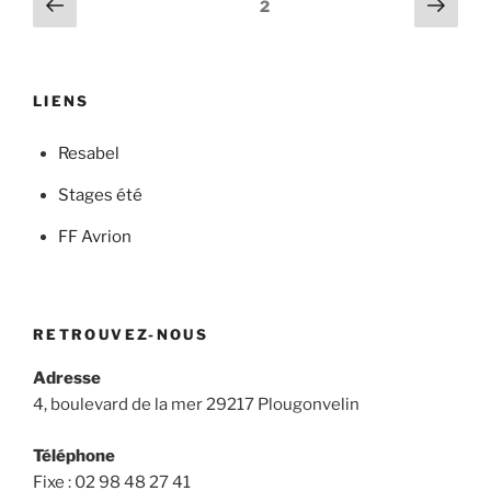
Page
Page
Page
2
précédente
suiv
des
publications
LIENS
Resabel
Stages été
FF Avrion
RETROUVEZ-NOUS
Adresse
4, boulevard de la mer
29217 Plougonvelin
Téléphone
Fixe : 02 98 48 27 41